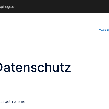
spflege.de
Was i
Datenschutz
isabeth Ziemen,